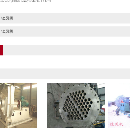
p://www.yklftsb.com/product/713.html
：
钛风机
：
钛风机