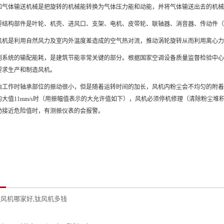
和气体输送机械是把旋转的机械能转换为气体压力能和动能，并将气体输送出去的机械
要结构部件是叶轮、机壳、进风口、支架、电机、皮带轮、联轴器、消音器、传动件（
风机是利用自然风力及室内外温度差造成的空气热对流，推动涡轮旋转从而利用离心力
到系统的输配能耗，是建筑节能非常关键的部分。根据国家空调设备质量监督检验中心
要求生产和制造风机。
始工作时轴承部位的振动很小，但是随着运转时间的加长，风机内粉尘会不均匀的附着
的大值11mm/s时（用振幅值表示的大允许值如下），风机必须停机修理（清除粉尘
动接近危险值时，有测振仪表的会报警。
钛风机哪家好
钛风机多钱
,