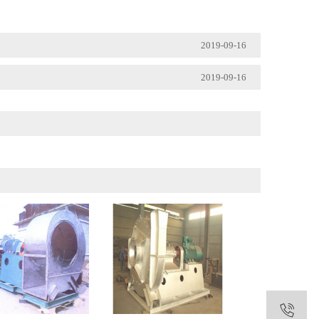
2019-09-16
2019-09-16
1