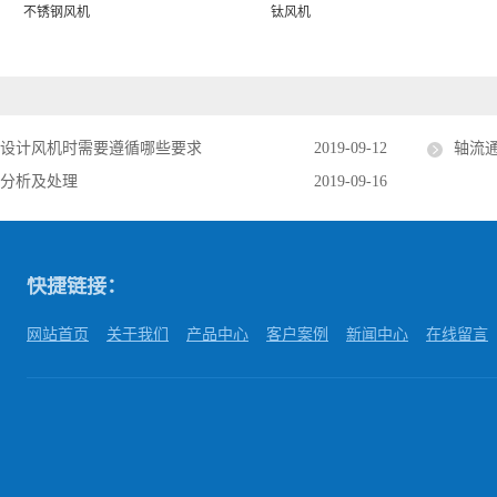
不锈钢风机
钛风机
设计风机时需要遵循哪些要求
2019-09-12
轴流
分析及处理
2019-09-16
快捷链接：
网站首页
关于我们
产品中心
客户案例
新闻中心
在线留言