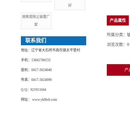
好
熄焦塔除尘装置厂
产品属性
家
所属分类：
联系我们
浏览次数：
0
地址：辽宁省大石桥市高坎镇太平堡村
手机：15841766155
产
座机：0417-5024040
传真：0417-5024099
Q Q：921911044
网址： www.yklftsb.com