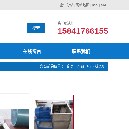
企业分站
|
网站地图
|
RSS
|
XML
咨询热线
15841766155
在线留言
联系我们
您当前的位置 ：
首 页
>
产品中心
>
钛风机