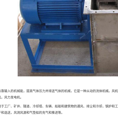
依靠输入的机械能，提高气体压力并排送气体的机械，它是一种从动的流体机械。风机
机，风力发电机。
用于工厂、矿井、隧道、冷却塔、车辆、船舶和建筑物的通风、排尘和冷却，锅炉和工
干和选送，风洞风源和气垫船的充气和推进等。