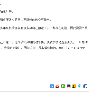
。
轴承）等。
和负压效应将室内不新鲜的热空气排出。
多年风机检测表明很多风机在额定工况下都存在问题，因此需要严格
在叶轮上，逐渐破坏风机的动平衡，使轴承振动逐渐加大，一旦振动
堆积，重做动平衡）。因为这时已是非常危险的，用户千万不可强行使