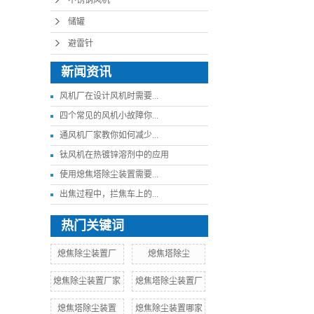
不锈钢风机
储罐
避雷针
新闻资讯
风机厂在设计风机时需要...
四个常见的风机小故障你...
通风机厂家教你如何减少...
钛风机在热镀锌溶剂中的应用
使用熄焦塔除尘装置需要...
出焦过程中，拦焦车上的...
热门关键词
熄焦除尘装置厂
熄焦塔除尘
熄焦除尘装置厂家
熄焦塔除尘装置厂
熄焦塔除尘装置
熄焦除尘装置哪家