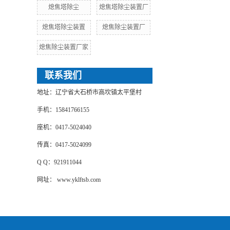
熄焦塔除尘
熄焦塔除尘装置厂
熄焦塔除尘装置
熄焦除尘装置厂
熄焦除尘装置厂家
联系我们
地址：辽宁省大石桥市高坎镇太平堡村
手机：15841766155
座机：0417-5024040
传真：0417-5024099
Q Q：921911044
网址： www.yklftsb.com