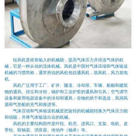
钛风机是依靠输入的机械能，提高气体压力并排送气体的机
械，它是一种从动的流体机械。风机是中国对气体压缩和气体输送
机械的习惯简称，通常所说的风机包括通风机，鼓风机，风力发电
机。
风机广泛用于工厂、矿井、隧道、冷却塔、车辆、船舶和建筑
物的通风、排尘和冷却，锅炉和工业炉窑的通风和引风；空气调节
设备和家用电器设备中的冷却和通风；谷物的烘干和选送，风洞风
源和气垫船的充气和推进等。
气体压缩和气体输送机械是把旋转的机械能转换为气体压力能
和动能，并将气体输送出去的机械。
风机的主要结构部件是叶轮、机壳、进风口、支架、电机、皮
带轮、联轴器、消音器、传动件（轴承）等。