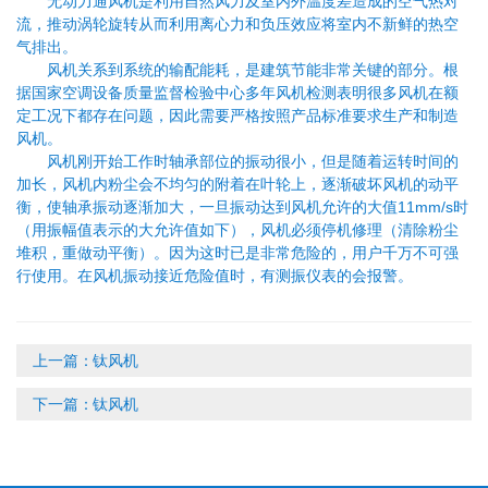
无动力通风机是利用自然风力及室内外温度差造成的空气热对
流，推动涡轮旋转从而利用离心力和负压效应将室内不新鲜的热空
气排出。
风机关系到系统的输配能耗，是建筑节能非常关键的部分。根
据国家空调设备质量监督检验中心多年风机检测表明很多风机在额
定工况下都存在问题，因此需要严格按照产品标准要求生产和制造
风机。
风机刚开始工作时轴承部位的振动很小，但是随着运转时间的
加长，风机内粉尘会不均匀的附着在叶轮上，逐渐破坏风机的动平
衡，使轴承振动逐渐加大，一旦振动达到风机允许的大值11mm/s时
（用振幅值表示的大允许值如下），风机必须停机修理（清除粉尘
堆积，重做动平衡）。因为这时已是非常危险的，用户千万不可强
行使用。在风机振动接近危险值时，有测振仪表的会报警。
上一篇：
钛风机
下一篇：
钛风机