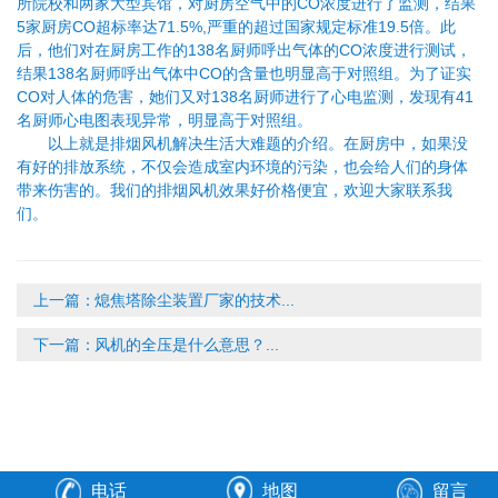
所院校和两家大型宾馆，对厨房空气中的CO浓度进行了监测，结果
5家厨房CO超标率达71.5%,严重的超过国家规定标准19.5倍。此
后，他们对在厨房工作的138名厨师呼出气体的CO浓度进行测试，
结果138名厨师呼出气体中CO的含量也明显高于对照组。为了证实
CO对人体的危害，她们又对138名厨师进行了心电监测，发现有41
名厨师心电图表现异常，明显高于对照组。
以上就是排烟风机解决生活大难题的介绍。在厨房中，如果没
有好的排放系统，不仅会造成室内环境的污染，也会给人们的身体
带来伤害的。我们的排烟风机效果好价格便宜，欢迎大家联系我
们。
上一篇：
熄焦塔除尘装置厂家的技术...
下一篇：
风机的全压是什么意思？...
电话
地图
留言