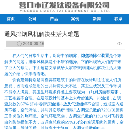
首页
公司
产品
案例
新闻
联系
通风排烟风机解决生活大难题
2019-09-16
在人们的日常生活中，厨房中的烟雾，
熄焦塔除尘装置
是个难
解决的问题，排烟风机就是个不错的选择。它的出现给人们的带来
了巨大的帮助。下面这篇文章就给大家带来排烟风机解决生活大难
题的介绍，快来看看吧。
饮食建筑特别是高档宾馆建筑中的厨房在设计时往往被人们所
忽视，因而造成使用的公共厨房先天不足，其卫生状况及工作环境
不能令人满意。其卫生环境条件差主要表现为：(1)厨房面积紧张，
工艺布置不合理。在建筑设计时基本上未考虑通风、排油烟，占调
查总数的67%.(2)中餐厨房油烟排放及气流组织不合理，造成室内通
风不畅，空气污浊，并与其它场所“窜味”,占调查总数的72%.(3)厨房
工作岗位的热环境、空气环境恶劣，占调查总数的71%.(4)对飞行害
虫的防范措施不力，占调查总数的69%.(5)设有空调系统的厨房，空
调使用一段时间后，其效率大大降低，占调查总数的85%.